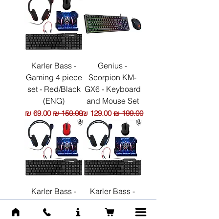
Karler Bass -
Genius -
Gaming 4 piece
Scorpion KM-
set - Red/Black
GX6 - Keyboard
(ENG)
and Mouse Set
מחיר רגיל
מחיר מבצע
מחיר רגיל
מחיר מבצע
Karler Bass -
Karler Bass -
Gaming 4 piece
Gaming 4 piece
set - Blue/Red
set - Blue/Black