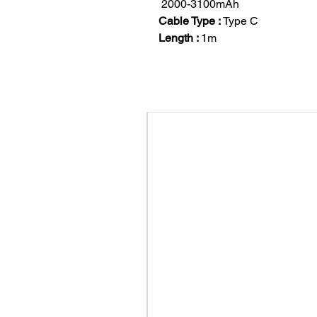
2000-3100mAh
Cable Type :
Type C
Length :
1m