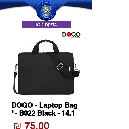
DOQO - Laptop Bag
- B022 Black - 14.1"
מחי