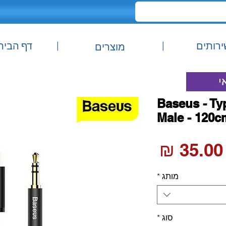
ירותים
|
|
דף הבית
מוצרים
Baseus - Ty
Male - 120c
מחיר
מותג
*
סוג
*