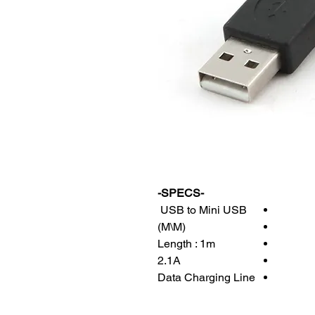
-SPECS-
USB to Mini USB
(M\M)
Length : 1m
2.1A
Data Charging Line