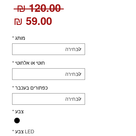
מחי
 ‏120.00 ‏₪ 
רגיל
מחי
מבצ
מותג
*
חוטי או אלחוטי
*
כפתורים בעכבר
*
צבע
*
LED צבע
*