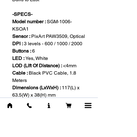
-SPECS-
Model number :
SGM-1006-
KSOA1
Sensor :
PixArt PAW3509, Optical
DPI :
3 levels - 600 / 1000 / 2000
Buttons :
6
LED :
Yes, White
LOD (Lift Of Distance) :
<4mm
Cable :
Black PVC Cable, 1.8
Meters
Dimensions (LxWxH) :
117(L) x
63.5(W) x 38(H) mm
Weight :
123g
Weight (without cable/weights) :
86g
Grip Style :
Claw