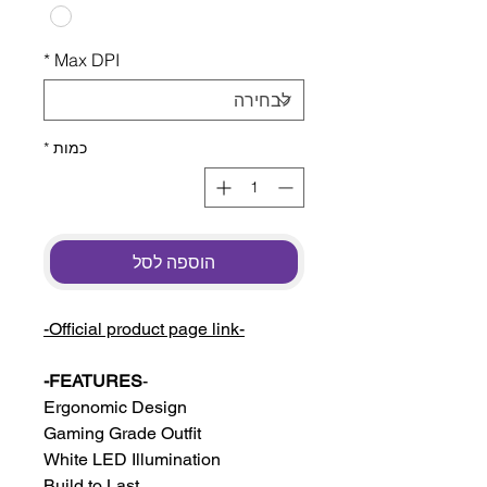
*
Max DPI
כמות
*
הוספה לסל
-Official product page link-
FEATURES-
-
Ergonomic Design
Gaming Grade Outfit
White LED Illumination
Build to Last