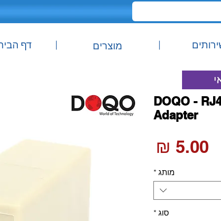
ירותים
|
|
דף הבית
מוצרים
DOQO - RJ45
Adapter
Price
5.00 ₪
מותג
*
סוג
*