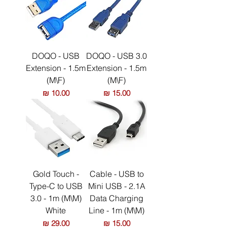
DOQO - USB
DOQO - USB 3.0
Extension - 1.5m
Extension - 1.5m
(M\F)
(M\F)
מחיר
מחיר
Gold Touch -
Cable - USB to
Type-C to USB
Mini USB - 2.1A
3.0 - 1m (M\M)
Data Charging
White
Line - 1m (M\M)
מחיר
מחיר